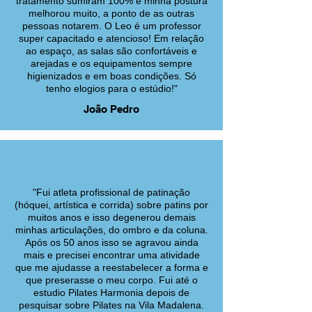
tratamento sumiram 100% e minha postura
melhorou muito, a ponto de as outras
pessoas notarem. O Leo é um professor
super capacitado e atencioso! Em relação
ao espaço, as salas são confortáveis e
arejadas e os equipamentos sempre
higienizados e em boas condições. Só
tenho elogios para o estúdio!"
João Pedro
"Fui atleta profissional de patinação
(hóquei, artística e corrida) sobre patins por
muitos anos e isso degenerou demais
minhas articulações, do ombro e da coluna.
Após os 50 anos isso se agravou ainda
mais e precisei encontrar uma atividade
que me ajudasse a reestabelecer a forma e
que preserasse o meu corpo. Fui até o
estudio Pilates Harmonia depois de
pesquisar sobre Pilates na Vila Madalena.