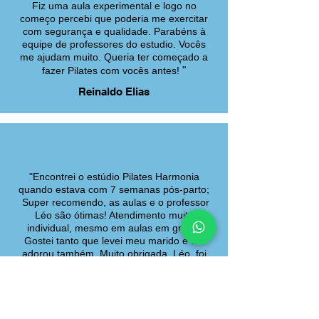
Fiz uma aula experimental e logo no
começo percebi que poderia me exercitar
com segurança e qualidade. Parabéns à
equipe de professores do estudio. Vocês
me ajudam muito. Queria ter começado a
"
fazer Pilates com vocês antes!
Reinaldo Elias
"Encontrei o estúdio Pilates Harmonia
quando estava com 7 semanas pós-parto;
Super recomendo, as aulas e o professor
Léo são ótimas! Atendimento muito
individual, mesmo em aulas em grupo.
Gostei tanto que levei meu marido e ele
adorou também. Muito obrigada, Léo, foi
uma ótima experiência!"
Katharina e Mathias